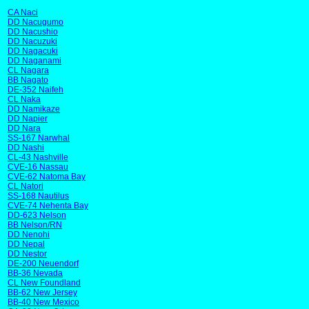
CA Naci
DD Nacugumo
DD Nacushio
DD Nacuzuki
DD Nagacuki
DD Naganami
CL Nagara
BB Nagato
DE-352 Naifeh
CL Naka
DD Namikaze
DD Napier
DD Nara
SS-167 Narwhal
DD Nashi
CL-43 Nashville
CVE-16 Nassau
CVE-62 Natoma Bay
CL Natori
SS-168 Nautilus
CVE-74 Nehenta Bay
DD-623 Nelson
BB Nelson/RN
DD Nenohi
DD Nepal
DD Nestor
DE-200 Neuendorf
BB-36 Nevada
CL New Foundland
BB-62 New Jersey
BB-40 New Mexico