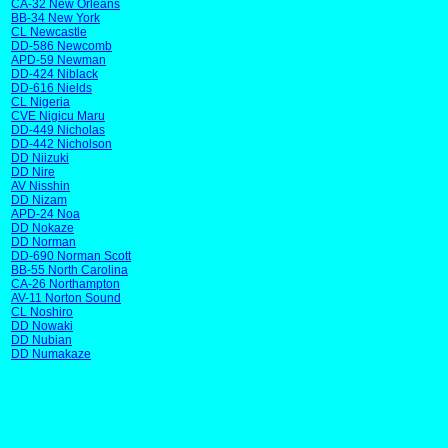
CA-32 New Orleans
BB-34 New York
CL Newcastle
DD-586 Newcomb
APD-59 Newman
DD-424 Niblack
DD-616 Nields
CL Nigeria
CVE Nigicu Maru
DD-449 Nicholas
DD-442 Nicholson
DD Niizuki
DD Nire
AV Nisshin
DD Nizam
APD-24 Noa
DD Nokaze
DD Norman
DD-690 Norman Scott
BB-55 North Carolina
CA-26 Northampton
AV-11 Norton Sound
CL Noshiro
DD Nowaki
DD Nubian
DD Numakaze